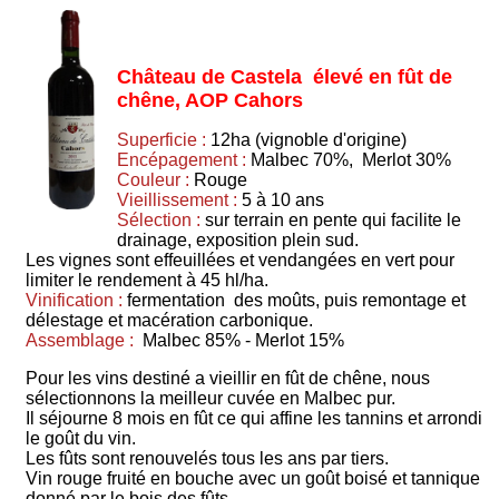
Château de Castela élevé en fût de
chêne, AOP Cahors
Superficie :
12ha (vignoble d'origine)
Encépagement :
Malbec 70%, Merlot 30%
Couleur :
Rouge
Vieillissement :
5 à 10 ans
Sélection :
sur terrain en pente qui facilite le
drainage, exposition plein sud.
Les vignes sont effeuillées et vendangées en vert pour
limiter le rendement à 45 hl/ha.
Vinification :
fermentation des moûts, puis remontage et
délestage et macération carbonique.
Assemblage :
Malbec 85% - Merlot 15%
Pour les vins destiné a vieillir en fût de chêne, nous
sélectionnons la meilleur cuvée en Malbec pur.
Il séjourne 8 mois en fût ce qui affine les tannins et arrondi
le goût du vin.
Les fûts sont renouvelés tous les ans par tiers.
Vin rouge fruité en bouche avec un goût boisé et tannique
donné par le bois des fûts.