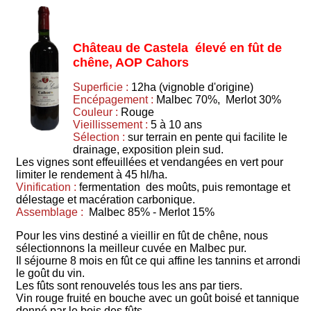
Château de Castela élevé en fût de
chêne, AOP Cahors
Superficie :
12ha (vignoble d'origine)
Encépagement :
Malbec 70%, Merlot 30%
Couleur :
Rouge
Vieillissement :
5 à 10 ans
Sélection :
sur terrain en pente qui facilite le
drainage, exposition plein sud.
Les vignes sont effeuillées et vendangées en vert pour
limiter le rendement à 45 hl/ha.
Vinification :
fermentation des moûts, puis remontage et
délestage et macération carbonique.
Assemblage :
Malbec 85% - Merlot 15%
Pour les vins destiné a vieillir en fût de chêne, nous
sélectionnons la meilleur cuvée en Malbec pur.
Il séjourne 8 mois en fût ce qui affine les tannins et arrondi
le goût du vin.
Les fûts sont renouvelés tous les ans par tiers.
Vin rouge fruité en bouche avec un goût boisé et tannique
donné par le bois des fûts.