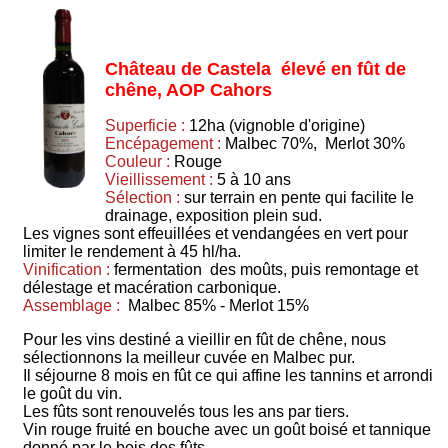
Château de Castela élevé en fût de
chêne, AOP Cahors
Superficie :
12ha (vignoble d'origine)
Encépagement :
Malbec 70%, Merlot 30%
Couleur :
Rouge
Vieillissement :
5 à 10 ans
Sélection :
sur terrain en pente qui facilite le
drainage, exposition plein sud.
Les vignes sont effeuillées et vendangées en vert pour
limiter le rendement à 45 hl/ha.
Vinification :
fermentation des moûts, puis remontage et
délestage et macération carbonique.
Assemblage :
Malbec 85% - Merlot 15%
Pour les vins destiné a vieillir en fût de chêne, nous
sélectionnons la meilleur cuvée en Malbec pur.
Il séjourne 8 mois en fût ce qui affine les tannins et arrondi
le goût du vin.
Les fûts sont renouvelés tous les ans par tiers.
Vin rouge fruité en bouche avec un goût boisé et tannique
donné par le bois des fûts.