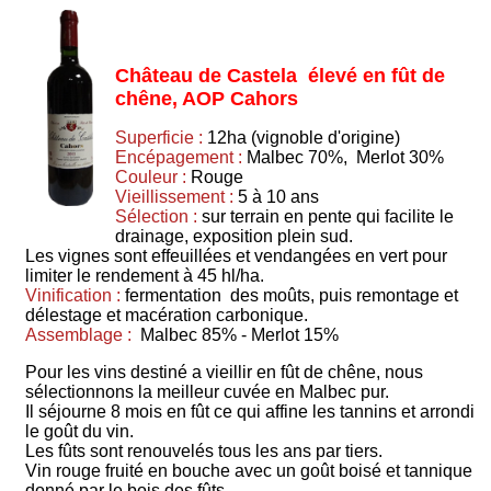
Château de Castela élevé en fût de
chêne, AOP Cahors
Superficie :
12ha (vignoble d'origine)
Encépagement :
Malbec 70%, Merlot 30%
Couleur :
Rouge
Vieillissement :
5 à 10 ans
Sélection :
sur terrain en pente qui facilite le
drainage, exposition plein sud.
Les vignes sont effeuillées et vendangées en vert pour
limiter le rendement à 45 hl/ha.
Vinification :
fermentation des moûts, puis remontage et
délestage et macération carbonique.
Assemblage :
Malbec 85% - Merlot 15%
Pour les vins destiné a vieillir en fût de chêne, nous
sélectionnons la meilleur cuvée en Malbec pur.
Il séjourne 8 mois en fût ce qui affine les tannins et arrondi
le goût du vin.
Les fûts sont renouvelés tous les ans par tiers.
Vin rouge fruité en bouche avec un goût boisé et tannique
donné par le bois des fûts.