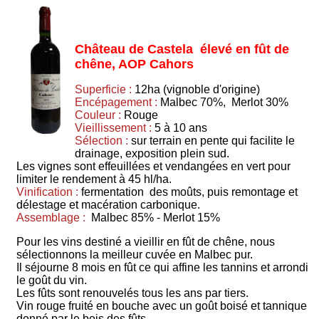
Château de Castela élevé en fût de
chêne, AOP Cahors
Superficie :
12ha (vignoble d'origine)
Encépagement :
Malbec 70%, Merlot 30%
Couleur :
Rouge
Vieillissement :
5 à 10 ans
Sélection :
sur terrain en pente qui facilite le
drainage, exposition plein sud.
Les vignes sont effeuillées et vendangées en vert pour
limiter le rendement à 45 hl/ha.
Vinification :
fermentation des moûts, puis remontage et
délestage et macération carbonique.
Assemblage :
Malbec 85% - Merlot 15%
Pour les vins destiné a vieillir en fût de chêne, nous
sélectionnons la meilleur cuvée en Malbec pur.
Il séjourne 8 mois en fût ce qui affine les tannins et arrondi
le goût du vin.
Les fûts sont renouvelés tous les ans par tiers.
Vin rouge fruité en bouche avec un goût boisé et tannique
donné par le bois des fûts.