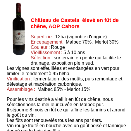
Château de Castela élevé en fût de
chêne, AOP Cahors
Superficie :
12ha (vignoble d'origine)
Encépagement :
Malbec 70%, Merlot 30%
Couleur :
Rouge
Vieillissement :
5 à 10 ans
Sélection :
sur terrain en pente qui facilite le
drainage, exposition plein sud.
Les vignes sont effeuillées et vendangées en vert pour
limiter le rendement à 45 hl/ha.
Vinification :
fermentation des moûts, puis remontage et
délestage et macération carbonique.
Assemblage :
Malbec 85% - Merlot 15%
Pour les vins destiné a vieillir en fût de chêne, nous
sélectionnons la meilleur cuvée en Malbec pur.
Il séjourne 8 mois en fût ce qui affine les tannins et arrondi
le goût du vin.
Les fûts sont renouvelés tous les ans par tiers.
Vin rouge fruité en bouche avec un goût boisé et tannique
donné par le bois des fûts.