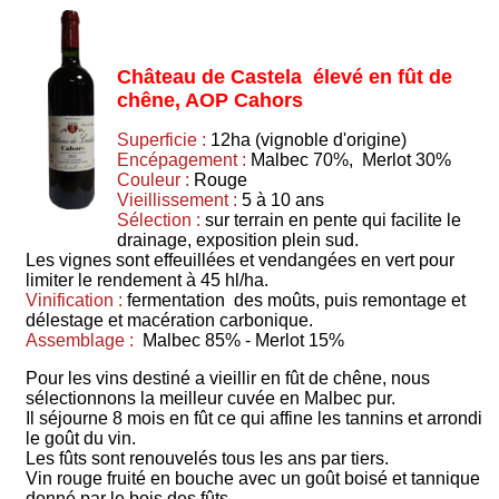
Château de Castela élevé en fût de
chêne, AOP Cahors
Superficie :
12ha (vignoble d'origine)
Encépagement :
Malbec 70%, Merlot 30%
Couleur :
Rouge
Vieillissement :
5 à 10 ans
Sélection :
sur terrain en pente qui facilite le
drainage, exposition plein sud.
Les vignes sont effeuillées et vendangées en vert pour
limiter le rendement à 45 hl/ha.
Vinification :
fermentation des moûts, puis remontage et
délestage et macération carbonique.
Assemblage :
Malbec 85% - Merlot 15%
Pour les vins destiné a vieillir en fût de chêne, nous
sélectionnons la meilleur cuvée en Malbec pur.
Il séjourne 8 mois en fût ce qui affine les tannins et arrondi
le goût du vin.
Les fûts sont renouvelés tous les ans par tiers.
Vin rouge fruité en bouche avec un goût boisé et tannique
donné par le bois des fûts.