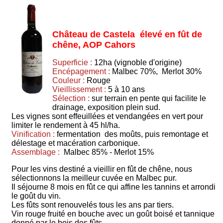
Château de Castela élevé en fût de
chêne, AOP Cahors
Superficie :
12ha (vignoble d'origine)
Encépagement :
Malbec 70%, Merlot 30%
Couleur :
Rouge
Vieillissement :
5 à 10 ans
Sélection :
sur terrain en pente qui facilite le
drainage, exposition plein sud.
Les vignes sont effeuillées et vendangées en vert pour
limiter le rendement à 45 hl/ha.
Vinification :
fermentation des moûts, puis remontage et
délestage et macération carbonique.
Assemblage :
Malbec 85% - Merlot 15%
Pour les vins destiné a vieillir en fût de chêne, nous
sélectionnons la meilleur cuvée en Malbec pur.
Il séjourne 8 mois en fût ce qui affine les tannins et arrondi
le goût du vin.
Les fûts sont renouvelés tous les ans par tiers.
Vin rouge fruité en bouche avec un goût boisé et tannique
donné par le bois des fûts.