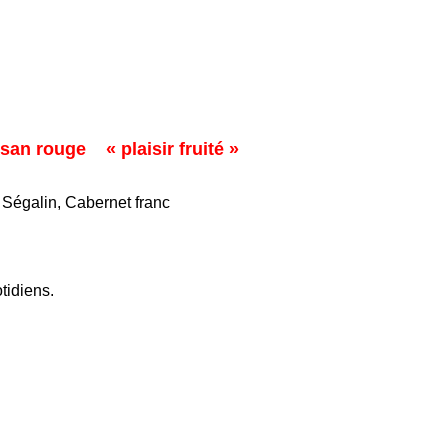
san rouge « plaisir fruité »
 Ségalin, Cabernet franc
tidiens.