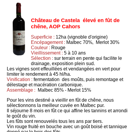
Château de Castela élevé en fût de
chêne, AOP Cahors
Superficie :
12ha (vignoble d'origine)
Encépagement :
Malbec 70%, Merlot 30%
Couleur :
Rouge
Vieillissement :
5 à 10 ans
Sélection :
sur terrain en pente qui facilite le
drainage, exposition plein sud.
Les vignes sont effeuillées et vendangées en vert pour
limiter le rendement à 45 hl/ha.
Vinification :
fermentation des moûts, puis remontage et
délestage et macération carbonique.
Assemblage :
Malbec 85% - Merlot 15%
Pour les vins destiné a vieillir en fût de chêne, nous
sélectionnons la meilleur cuvée en Malbec pur.
Il séjourne 8 mois en fût ce qui affine les tannins et arrondi
le goût du vin.
Les fûts sont renouvelés tous les ans par tiers.
Vin rouge fruité en bouche avec un goût boisé et tannique
donné par le bois des fûts.