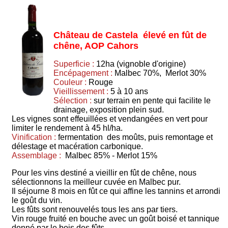
Château de Castela élevé en fût de
chêne, AOP Cahors
Superficie :
12ha (vignoble d'origine)
Encépagement :
Malbec 70%, Merlot 30%
Couleur :
Rouge
Vieillissement :
5 à 10 ans
Sélection :
sur terrain en pente qui facilite le
drainage, exposition plein sud.
Les vignes sont effeuillées et vendangées en vert pour
limiter le rendement à 45 hl/ha.
Vinification :
fermentation des moûts, puis remontage et
délestage et macération carbonique.
Assemblage :
Malbec 85% - Merlot 15%
Pour les vins destiné a vieillir en fût de chêne, nous
sélectionnons la meilleur cuvée en Malbec pur.
Il séjourne 8 mois en fût ce qui affine les tannins et arrondi
le goût du vin.
Les fûts sont renouvelés tous les ans par tiers.
Vin rouge fruité en bouche avec un goût boisé et tannique
donné par le bois des fûts.