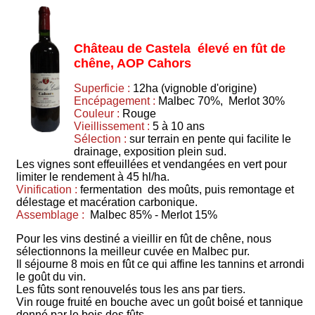
Château de Castela élevé en fût de
chêne, AOP Cahors
Superficie :
12ha (vignoble d'origine)
Encépagement :
Malbec 70%, Merlot 30%
Couleur :
Rouge
Vieillissement :
5 à 10 ans
Sélection :
sur terrain en pente qui facilite le
drainage, exposition plein sud.
Les vignes sont effeuillées et vendangées en vert pour
limiter le rendement à 45 hl/ha.
Vinification :
fermentation des moûts, puis remontage et
délestage et macération carbonique.
Assemblage :
Malbec 85% - Merlot 15%
Pour les vins destiné a vieillir en fût de chêne, nous
sélectionnons la meilleur cuvée en Malbec pur.
Il séjourne 8 mois en fût ce qui affine les tannins et arrondi
le goût du vin.
Les fûts sont renouvelés tous les ans par tiers.
Vin rouge fruité en bouche avec un goût boisé et tannique
donné par le bois des fûts.