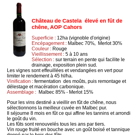
Château de Castela élevé en fût de
chêne, AOP Cahors
Superficie :
12ha (vignoble d'origine)
Encépagement :
Malbec 70%, Merlot 30%
Couleur :
Rouge
Vieillissement :
5 à 10 ans
Sélection :
sur terrain en pente qui facilite le
drainage, exposition plein sud.
Les vignes sont effeuillées et vendangées en vert pour
limiter le rendement à 45 hl/ha.
Vinification :
fermentation des moûts, puis remontage et
délestage et macération carbonique.
Assemblage :
Malbec 85% - Merlot 15%
Pour les vins destiné a vieillir en fût de chêne, nous
sélectionnons la meilleur cuvée en Malbec pur.
Il séjourne 8 mois en fût ce qui affine les tannins et arrondi
le goût du vin.
Les fûts sont renouvelés tous les ans par tiers.
Vin rouge fruité en bouche avec un goût boisé et tannique
donné par le bois des fûts.